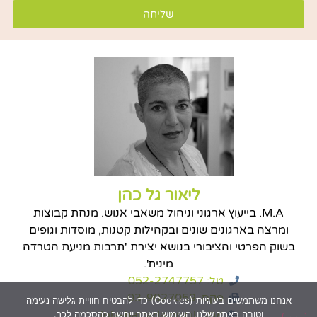
שליחה
ליאור גל כהן
M.A. בייעוץ ארגוני וניהול משאבי אנוש. מנחת קבוצות
ומרצה בארגונים שונים ובקהילות קטנות, מוסדות וגופים
בשוק הפרטי והציבורי בנושא יצירת 'תרבות מניעת הטרדה
מינית'.
טל: 052-2747757
פקס: 03-9027059
אנחנו משתמשים בעוגיות (Cookies) כדי להבטיח חוויית גלישה נעימה
אתר: lola-hatrada.org.il
וטובה באתר שלנו. השימוש באתר ייחשב כהסכמה לכך.