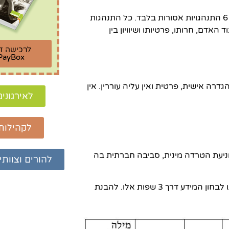
'הטרדה מינית' כפי שמוסברת בחוק למניעת הטרדה מינית, כוללת 6 התנהגויות אסורות בלבד. כל התנהגות
דם, חרותו, פרטיותו ושיוויון בין
לרכישה ד
PayBox
רה אישית, פרטית ואין עליה עוררין. אין
לאירגונים
לקהילות
מניעת הטרדה מינית, סביבה חברתית בה
להורים וצוותי 
בבואנו לבדוק תלונה או מידע אודות הטרדה מינית בארגון, כדאי לנו לבחון המידע דרך 3 שפות אלו. להבנת