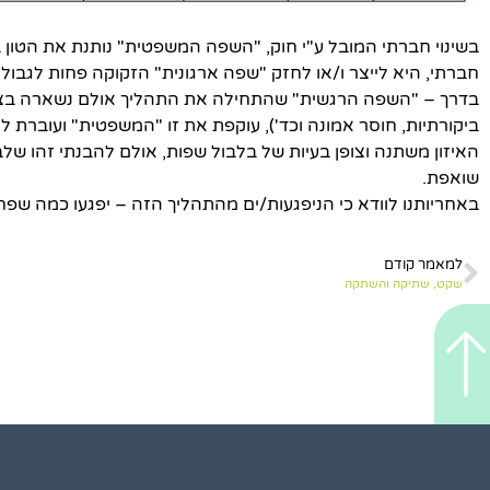
בשינוי חברתי המובל ע"י חוק, "השפה המשפטית" נותנת את הטון 
חברתי, היא לייצר ו/או לחזק "שפה ארגונית" הזקוקה פחות לגבול
בדרך – "השפה הרגשית" שהתחילה את התהליך אולם נשארה בצל 
ביקורתיות, חוסר אמונה וכד'), עוקפת את זו "המשפטית" ועוברת 
האיזון משתנה וצופן בעיות של בלבול שפות, אולם להבנתי זהו שלב 
שואפת.
באחריותנו לוודא כי הניפגעות/ים מהתהליך הזה – יפגעו כמה שפח
למאמר קודם
שקט, שתיקה והשתקה