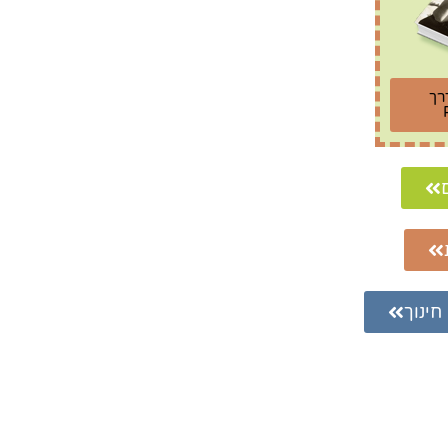
רך
חינוך